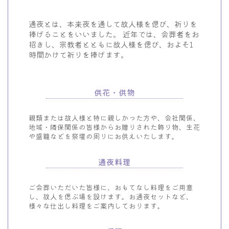
通夜とは、本来夜を通して故人様を偲び、祈りを
捧げることをいいました。
近年では、会葬者をお
招きし、宗教者とともに故人様を偲び、
およそ1
時間かけて祈りを捧げます。
供花・供物
親類または故人様と特に親しかった方や、会社関係、
地域・隣保関係の皆様からお贈りされた飾り物、生花
や盛籠などを祭壇の周りにお供えいたします。
通夜料理
ご会葬いただいた皆様に、おもてなし料理をご用意
し、故人を偲ぶ場を設けます。お通夜セットなど、
様々な仕出し料理をご案内しております。