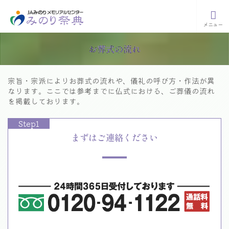
メニュー
お
葬
式
の
流
れ
宗旨・宗派によりお葬式の流れや、儀礼の呼び方・作法が異
なります。
ここでは参考までに仏式における、ご葬儀の流れ
を掲載しております。
Step1
まずはご連絡ください