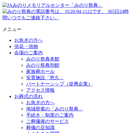
メニュー
お急ぎの方へ
供花・供物
会場のご案内
みのり祭典本館
みのり祭典別館
家族葬ホール
安置施設「悠久」
パートナーシップ（提携企業）
アクセス情報
お葬式の流れ
お急ぎの方へ
地域密着の「みのり祭典」
手続き・制度のご案内
ご葬儀後のサービス
葬儀の豆知識