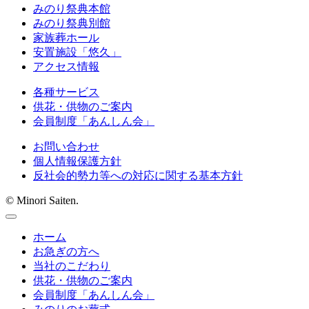
みのり祭典本館
みのり祭典別館
家族葬ホール
安置施設「悠久」
アクセス情報
各種サービス
供花・供物のご案内
会員制度「あんしん会」
お問い合わせ
個人情報保護方針
反社会的勢力等への対応に関する基本方針
© Minori Saiten.
ホーム
お急ぎの方へ
当社のこだわり
供花・供物のご案内
会員制度「あんしん会」