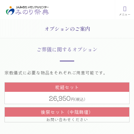
メニュー
オ
プ
シ
ョ
ン
の
ご
案
内
ご葬儀に関するオプション
宗教儀式に必要な物品をそれぞれご用意可能です。
枕経セット
26,950
後祭セット（中陰飾壇）
お問い合わせください